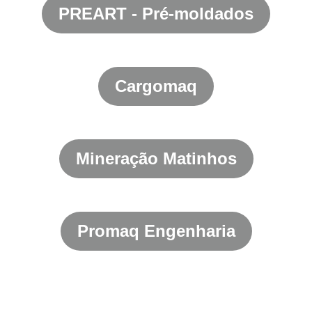
PREART - Pré-moldados
Cargomaq
Mineração Matinhos
Promaq Engenharia