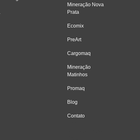
Mineração Nova
a
Prata
Ecomix
PreArt
Cargomaq
Mineração
Matinhos
Promaq
Blog
Contato
Home
Mineração Nova
Prata