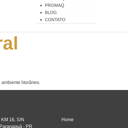
PROMAQ
BLOG
CONTATO
ral
 ambiente litorâneo.
NAVEGAÇÃO
 KM 16, S/N
Home
 Paranaguá - PR