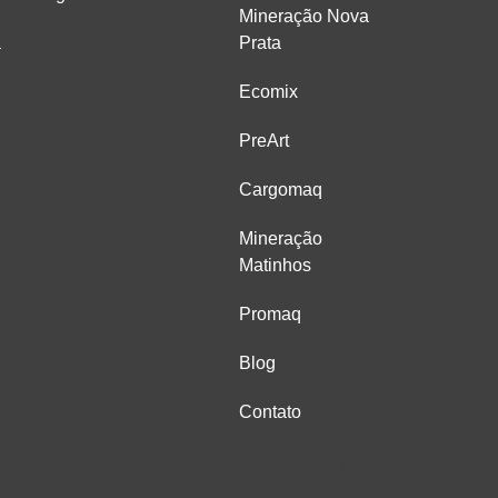
Mineração Nova
a
Prata
Ecomix
PreArt
Cargomaq
Mineração
Matinhos
Promaq
Blog
Contato
Home
Mineração Nova
Prata