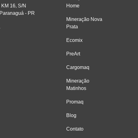
 KM 16, S/N
Home
 Paranaguá - PR
Mineração Nova
a
Prata
Ecomix
PreArt
Cargomaq
Mineração
Matinhos
Promaq
Blog
Contato
Home