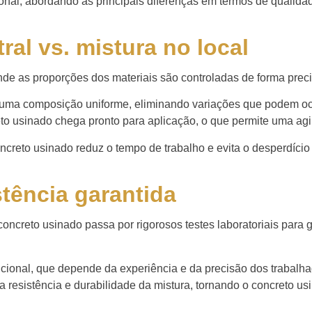
al, abordando as principais diferenças em termos de qualidade,
.
al vs. mistura no local
de as proporções dos materiais são controladas de forma precis
ha uma composição uniforme, eliminando variações que podem oc
reto usinado chega pronto para aplicação, o que permite uma ag
oncreto usinado reduz o tempo de trabalho e evita o desperdício
stência garantida
 concreto usinado passa por rigorosos testes laboratoriais par
nvencional, que depende da experiência e da precisão dos traba
resistência e durabilidade da mistura, tornando o concreto u