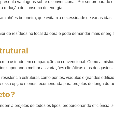
resenta vantagens sobre o convencional. Por ser preparado em
a a redução do consumo de energia.
caminhões betoneira, que evitam a necessidade de várias idas e
ior de resíduos no local da obra e pode demandar mais energi
trutural
oncreto usinado em comparação ao convencional. Como a mistur
rior, suportando melhor as variações climáticas e os desgastes
resistência estrutural, como pontes, viadutos e grandes edifíc
rna essa opção menos recomendada para projetos de longa dura
eto?
em a projetos de todos os tipos, proporcionando eficiência, s